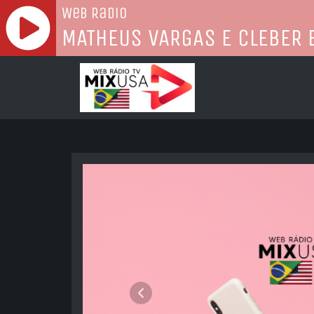
Radio MixUsa
Anterior