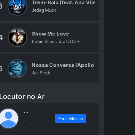
Trem-Bala (feat. Ana Vilela)
3
Jetlag Music
Show Me Love
4
Robin Schulz & J.U.D.G.E.
Nossa Conversa (Apollo 55 Remix)
5
Kell Smith
Locutor no Ar
...
Pedir Música
...
...